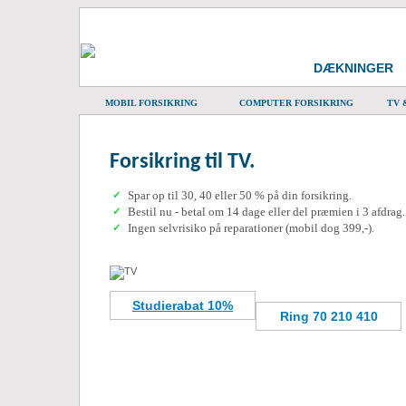
DÆKNINGER
MOBIL FORSIKRING
COMPUTER FORSIKRING
TV 
Forsikring til TV.
Spar op til 30, 40 eller 50 % på din forsikring.
✓
Bestil nu - betal om 14 dage eller del præmien i 3 afdrag.
✓
Ingen selvrisiko på reparationer (mobil dog 399,-).
✓
Studierabat 10%
Ring 70 210 410