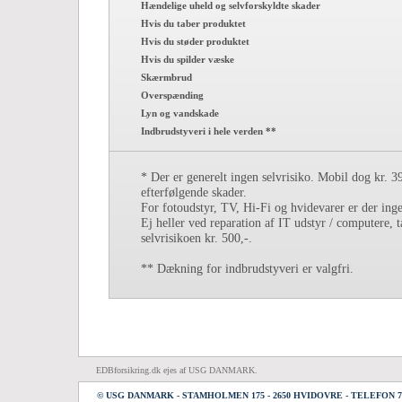
Hændelige uheld og selvforskyldte skader
Hvis du taber produktet
Hvis du støder produktet
Hvis du spilder væske
Skærmbrud
Overspænding
Lyn og vandskade
Indbrudstyveri i hele verden **
* Der er generelt ingen selvrisiko. Mobil dog kr. 39
efterfølgende skader.
For fotoudstyr, TV, Hi-Fi og hvidevarer er der inge
Ej heller ved reparation af IT udstyr / computere, t
selvrisikoen kr. 500,-.
** Dækning for indbrudstyveri er valgfri.
EDBforsikring.dk ejes af USG DANMARK.
© USG DANMARK - STAMHOLMEN 175 - 2650 HVIDOVRE - TELEFON 70 2