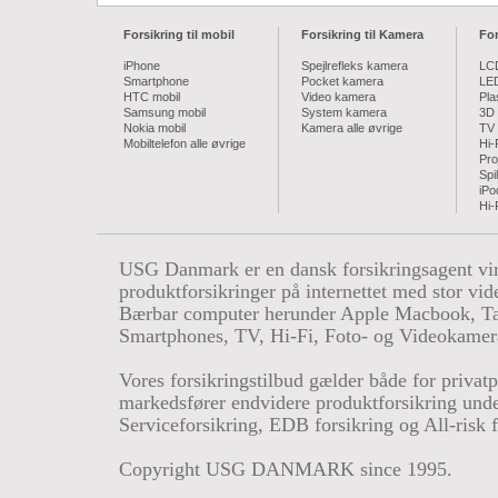
Forsikring til mobil
Forsikring til Kamera
For
iPhone
Spejlrefleks kamera
LC
Smartphone
Pocket kamera
LE
HTC mobil
Video kamera
Pl
Samsung mobil
System kamera
3D
Nokia mobil
Kamera alle øvrige
TV 
Mobiltelefon alle øvrige
Hi-
Pro
Spi
iPo
Hi-
USG Danmark er en dansk forsikringsagent vir
produktforsikringer på internettet med stor vide
Bærbar computer herunder Apple Macbook, Tab
Smartphones, TV, Hi-Fi, Foto- og Videokamer
Vores forsikringstilbud gælder både for privatp
markedsfører endvidere produktforsikring under
Serviceforsikring, EDB forsikring og All-risk f
Copyright USG DANMARK since 1995.