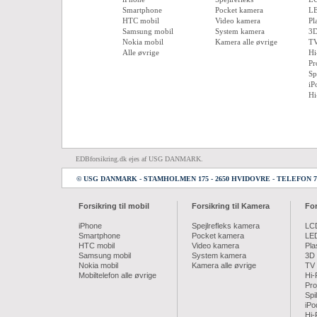
Smartphone
Pocket kamera
L
HTC mobil
Video kamera
Pl
Samsung mobil
System kamera
3
Nokia mobil
Kamera alle øvrige
TV
Alle øvrige
Hi
Pr
Sp
iP
Hi
EDBforsikring.dk ejes af USG DANMARK.
© USG DANMARK - STAMHOLMEN 175 - 2650 HVIDOVRE - TELEFON 70 2
Forsikring til mobil
Forsikring til Kamera
For
iPhone
Spejlrefleks kamera
LC
Smartphone
Pocket kamera
LE
HTC mobil
Video kamera
Pl
Samsung mobil
System kamera
3D
Nokia mobil
Kamera alle øvrige
TV 
Mobiltelefon alle øvrige
Hi-
Pro
Spi
iPo
Hi-