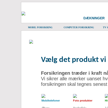
DÆKNINGER
MOBIL FORSIKRING
COMPUTER FORSIKRING
TV 
Vælg det produkt vi 
Forsikringen træder i kraft n
Vi sikrer alle mærker uanset hv
forsikringen skal tegnes senes
Mobiltelefoner
Foto produkter
Hi
iPhone
Spejlrefleks
L